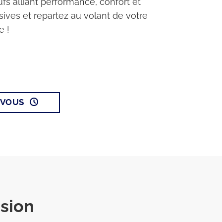
s alliant performance, confort et
usives et repartez au volant de votre
e !
-VOUS
sion